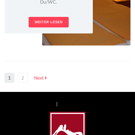
Du/WC.
WEITER LESEN
1
2
Next
Impressum
|
Datenschutzerklärung