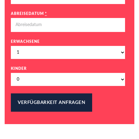
ABREISEDATUM
*
ERWACHSENE
KINDER