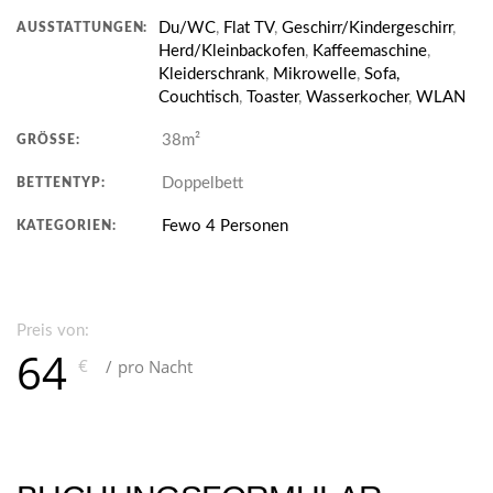
Du/WC
,
Flat TV
,
Geschirr/Kindergeschirr
,
AUSSTATTUNGEN:
Herd/Kleinbackofen
,
Kaffeemaschine
,
Kleiderschrank
,
Mikrowelle
,
Sofa,
Couchtisch
,
Toaster
,
Wasserkocher
,
WLAN
38m²
GRÖSSE:
Doppelbett
BETTENTYP:
Fewo 4 Personen
KATEGORIEN:
Preis von:
64
€
pro Nacht