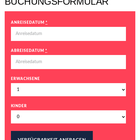
BUCHUNGSFORMULAR
ANREISEDATUM
*
ABREISEDATUM
*
ERWACHSENE
KINDER